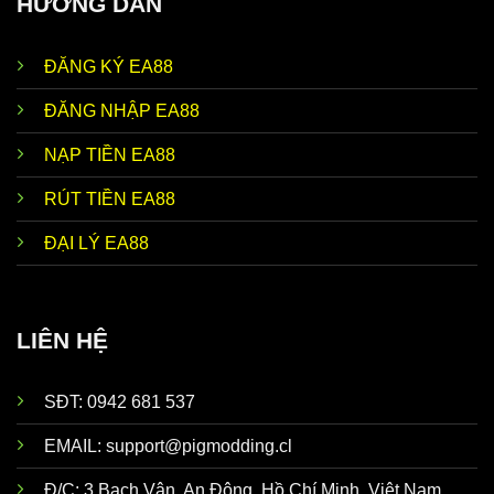
HƯỚNG DẪN
ĐĂNG KÝ EA88
ĐĂNG NHẬP EA88
NẠP TIỀN EA88
RÚT TIỀN EA88
ĐẠI LÝ EA88
LIÊN HỆ
SĐT: 0942 681 537
EMAIL:
support@pigmodding.cl
Đ/C: 3 Bạch Vân, An Đông, Hồ Chí Minh, Việt Nam