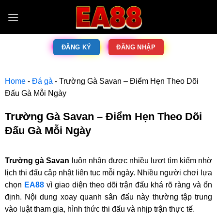
ĐĂNG KÝ
ĐĂNG NHẬP
Home
-
Đá gà
-
Trường Gà Savan – Điểm Hẹn Theo Dõi
Đấu Gà Mỗi Ngày
Trường Gà Savan – Điểm Hẹn Theo Dõi
Đấu Gà Mỗi Ngày
Trường gà Savan
luôn nhận được nhiều lượt tìm kiếm nhờ
lịch thi đấu cập nhật liên tục mỗi ngày. Nhiều người chơi lựa
chọn
EA88
vì giao diện theo dõi trận đấu khá rõ ràng và ổn
định. Nội dung xoay quanh sân đấu này thường tập trung
vào luật tham gia, hình thức thi đấu và nhịp trận thực tế.