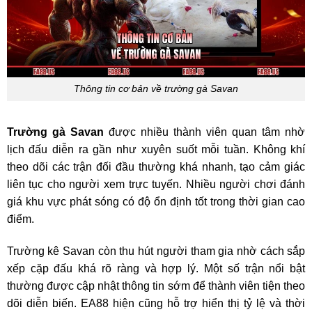
Thông tin cơ bản về trường gà Savan
Trường gà Savan
được nhiều thành viên quan tâm nhờ
lịch đấu diễn ra gần như xuyên suốt mỗi tuần. Không khí
theo dõi các trận đối đầu thường khá nhanh, tạo cảm giác
liên tục cho người xem trực tuyến. Nhiều người chơi đánh
giá khu vực phát sóng có độ ổn định tốt trong thời gian cao
điểm.
Trường kê Savan còn thu hút người tham gia nhờ cách sắp
xếp cặp đấu khá rõ ràng và hợp lý. Một số trận nổi bật
thường được cập nhật thông tin sớm để thành viên tiện theo
dõi diễn biến. EA88 hiện cũng hỗ trợ hiển thị tỷ lệ và thời