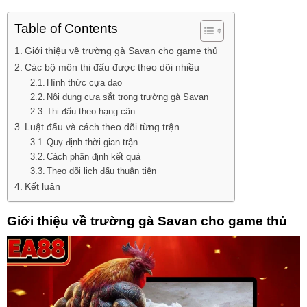
Table of Contents
Giới thiệu về trường gà Savan cho game thủ
Các bộ môn thi đấu được theo dõi nhiều
Hình thức cựa dao
Nội dung cựa sắt trong trường gà Savan
Thi đấu theo hạng cân
Luật đấu và cách theo dõi từng trận
Quy định thời gian trận
Cách phân định kết quả
Theo dõi lịch đấu thuận tiện
Kết luận
Giới thiệu về trường gà Savan cho game thủ