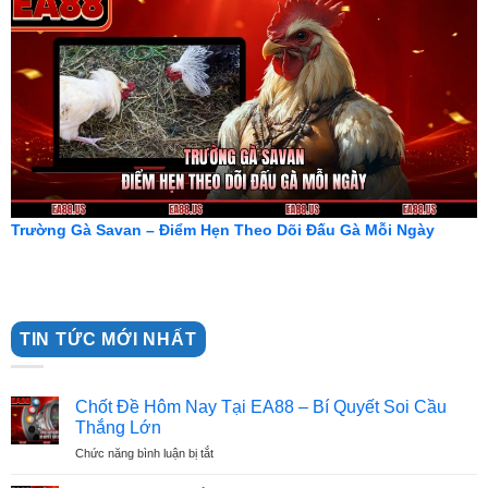
Trường Gà Savan – Điểm Hẹn Theo Dõi Đấu Gà Mỗi Ngày
TIN TỨC MỚI NHẤT
Chốt Đề Hôm Nay Tại EA88 – Bí Quyết Soi Cầu
Thắng Lớn
Chức năng bình luận bị tắt
ở
Chốt