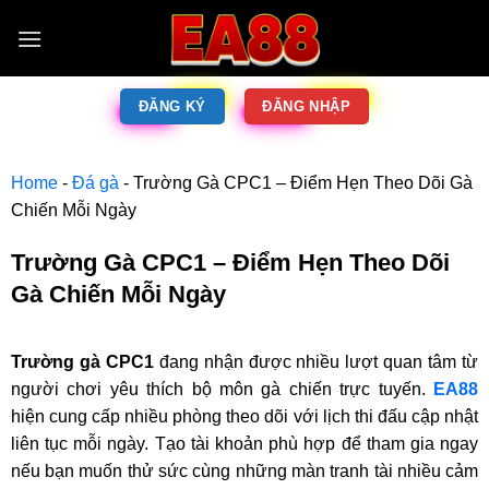
ĐĂNG KÝ
ĐĂNG NHẬP
Home
-
Đá gà
-
Trường Gà CPC1 – Điểm Hẹn Theo Dõi Gà
Chiến Mỗi Ngày
Trường Gà CPC1 – Điểm Hẹn Theo Dõi
Gà Chiến Mỗi Ngày
Trường gà CPC1
đang nhận được nhiều lượt quan tâm từ
người chơi yêu thích bộ môn gà chiến trực tuyến.
EA88
hiện cung cấp nhiều phòng theo dõi với lịch thi đấu cập nhật
liên tục mỗi ngày. Tạo tài khoản phù hợp để tham gia ngay
nếu bạn muốn thử sức cùng những màn tranh tài nhiều cảm