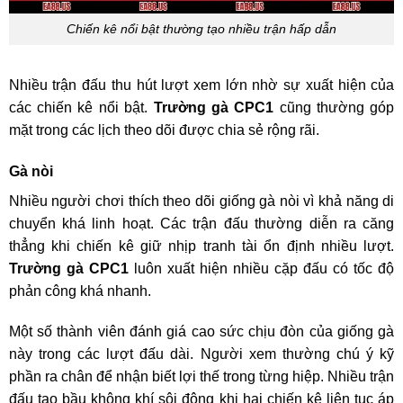
Chiến kê nổi bật thường tạo nhiều trận hấp dẫn
Nhiều trận đấu thu hút lượt xem lớn nhờ sự xuất hiện của
các chiến kê nổi bật.
Trường gà CPC1
cũng thường góp
mặt trong các lịch theo dõi được chia sẻ rộng rãi.
Gà nòi
Nhiều người chơi thích theo dõi giống gà nòi vì khả năng di
chuyển khá linh hoạt. Các trận đấu thường diễn ra căng
thẳng khi chiến kê giữ nhịp tranh tài ổn định nhiều lượt.
Trường gà CPC1
luôn xuất hiện nhiều cặp đấu có tốc độ
phản công khá nhanh.
Một số thành viên đánh giá cao sức chịu đòn của giống gà
này trong các lượt đấu dài. Người xem thường chú ý kỹ
phần ra chân để nhận biết lợi thế trong từng hiệp. Nhiều trận
đấu tạo bầu không khí sôi động khi hai chiến kê liên tục áp