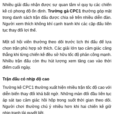
Nhiều giải đấu nhận được sự quan tâm vì quy tụ các chiến
kê có phong độ ổn định.
Trường gà CPC1
thường góp mặt
trong danh sách trận đấu được chia sẻ trên nhiều diễn đàn.
Người xem thích không khí cạnh tranh khi các cặp đấu liên
tục thay đổi lợi thế.
Một số hội viên thường theo dõi trước lịch thi đấu để lựa
chọn trận phù hợp sở thích. Các giải lớn tạo cảm giác căng
thẳng khi từng chiến kê đều sở hữu tốc độ phản công mạnh.
Nhiều trận đấu còn thu hút lượng xem tăng cao vào thời
điểm cuối ngày.
Trận đấu có nhịp độ cao
Trường kê CPC1 thường xuất hiện nhiều trận tốc độ cao với
diễn biến thay đổi khá bất ngờ. Những màn đối đầu liên tục
áp sát tạo cảm giác hồi hộp trong suốt thời gian theo dõi.
Người chơi thường chú ý nhiều hơn khi hai chiến kê giữ
nhịp tranh tài quyết liệt.