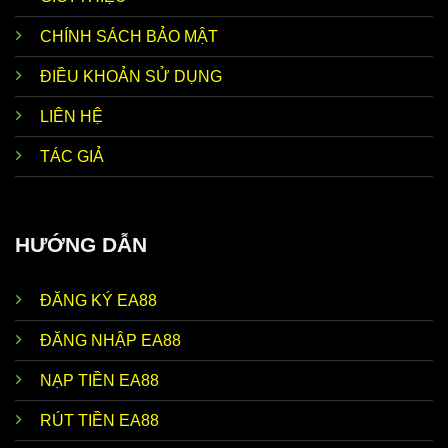
CHÍNH SÁCH BẢO MẬT
ĐIỀU KHOẢN SỬ DỤNG
LIÊN HỆ
TÁC GIẢ
HƯỚNG DẪN
ĐĂNG KÝ EA88
ĐĂNG NHẬP EA88
NẠP TIỀN EA88
RÚT TIỀN EA88