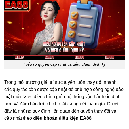
Hiểu rõ quyền cập nhật và điều chỉnh định kỳ
Trong môi trường giải trí trực tuyến luôn thay đổi nhanh,
các quy tắc cần được cập nhật để phù hợp công nghệ bảo
mật mới. Việc điều chỉnh giúp hệ thống vận hành ổn định
hơn và đảm bảo lợi ích cho tất cả người tham gia. Dưới
đây là những quy định liên quan đến quyền thay đổi và
cập nhật theo
điều khoản điều kiện EA88
.