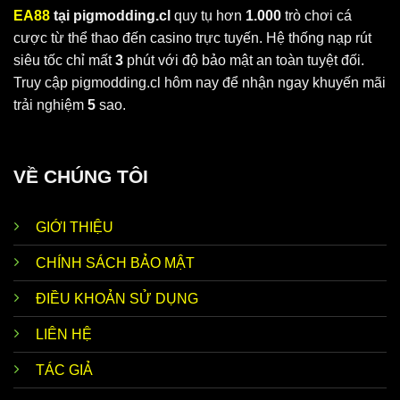
EA88
tại pigmodding.cl
quy tụ hơn
1.000
trò chơi cá
cược từ thể thao đến casino trực tuyến. Hệ thống nạp rút
siêu tốc chỉ mất
3
phút với độ bảo mật an toàn tuyệt đối.
Truy cập pigmodding.cl hôm nay để nhận ngay khuyến mãi
trải nghiệm
5
sao.
VỀ CHÚNG TÔI
GIỚI THIỆU
CHÍNH SÁCH BẢO MẬT
ĐIỀU KHOẢN SỬ DỤNG
LIÊN HỆ
TÁC GIẢ