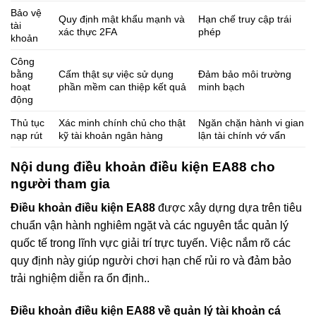
Bảo vệ
Quy định mật khẩu mạnh và
Hạn chế truy cập trái
tài
xác thực 2FA
phép
khoản
Công
bằng
Cấm thật sự việc sử dụng
Đảm bảo môi trường
hoạt
phần mềm can thiệp kết quả
minh bạch
động
Thủ tục
Xác minh chính chủ cho thật
Ngăn chặn hành vi gian
nạp rút
kỹ tài khoản ngân hàng
lận tài chính vớ vẩn
Nội dung điều khoản điều kiện EA88 cho
người tham gia
Điều khoản điều kiện EA88
được xây dựng dựa trên tiêu
chuẩn vận hành nghiêm ngặt và các nguyên tắc quản lý
quốc tế trong lĩnh vực giải trí trực tuyến. Việc nắm rõ các
quy định này giúp người chơi hạn chế rủi ro và đảm bảo
trải nghiệm diễn ra ổn định..
Điều khoản điều kiện EA88 về quản lý tài khoản cá