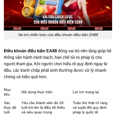
Vai trò chiến lược của điều khoản điều kiện EA88
Điều khoản điều kiện EA88
đóng vai trò nền tảng giúp hệ
thống vận hành minh bạch, hạn chế rủi ro pháp lý cho
người tham gia. Khi người chơi hiểu rõ quy định ngay từ
đầu, các tranh chấp phát sinh thường được xử lý nhanh
chóng và hiệu quả hơn.
Mục
Nội dung thực hiện
Lợi ích mang lại
tiêu
Xác
Yêu cầu thành viên đủ 18
Tuân thủ thật rõ ràng
thực độ
tuổi trở lên là điều tối thiểu
và tuyệt đối quy định
tuổi
và siêu quan trọng
pháp lý quốc tế