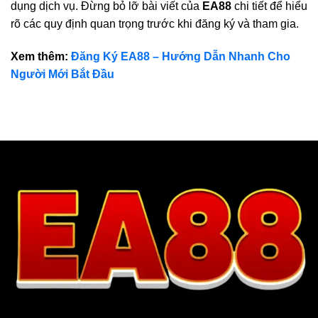
dụng dịch vụ. Đừng bỏ lỡ bài viết của
EA88
chi tiết để hiểu
rõ các quy định quan trọng trước khi đăng ký và tham gia.
Xem thêm:
Đăng Ký EA88 – Hướng Dẫn Nhanh Cho
Người Mới Bắt Đầu