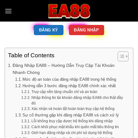
ĐĂNG KÝ
ĐĂNG NHẬP
Table of Contents
Đăng Nhập EA88 – Hướng Dẫn Truy Cập Tài Khoản
Nhanh Chóng
Mức độ an toàn của đăng nhập EA88 trong hệ thống
Hướng dẫn 3 bước đăng nhập EA88 chính xác nhất
Truy cập nền tảng chuẩn chỉ và an toàn
Nhập thông tin tài khoản đăng nhập EA88 cho thật đầy
đủ
Xác nhận và hoàn tất hoàn toàn truy cập hệ thống
Sự cố thường gặp khi đăng nhập EA88 và cách xử lý
Lỗi không truy cập được hệ thống khi đăng nhập
Cách khôi phục mật khẩu khi quên mất tiêu thông tin
Giới hạn đăng nhập và chi phí sử dụng hệ thống