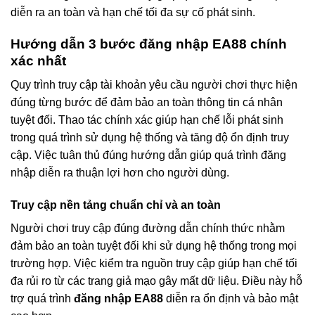
diễn ra an toàn và hạn chế tối đa sự cố phát sinh.
Hướng dẫn 3 bước đăng nhập EA88 chính
xác nhất
Quy trình truy cập tài khoản yêu cầu người chơi thực hiện
đúng từng bước để đảm bảo an toàn thông tin cá nhân
tuyệt đối. Thao tác chính xác giúp hạn chế lỗi phát sinh
trong quá trình sử dụng hệ thống và tăng độ ổn định truy
cập. Việc tuân thủ đúng hướng dẫn giúp quá trình đăng
nhập diễn ra thuận lợi hơn cho người dùng.
Truy cập nền tảng chuẩn chỉ và an toàn
Người chơi truy cập đúng đường dẫn chính thức nhằm
đảm bảo an toàn tuyệt đối khi sử dụng hệ thống trong mọi
trường hợp. Việc kiểm tra nguồn truy cập giúp hạn chế tối
đa rủi ro từ các trang giả mạo gây mất dữ liệu. Điều này hỗ
trợ quá trình
đăng nhập EA88
diễn ra ổn định và bảo mật