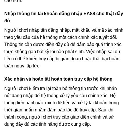
cao hơn.
Nhập thông tin tài khoản đăng nhập EA88 cho thật đầy
đủ
Người chơi nhập tên đăng nhập, mật khẩu và mã xác minh
theo yêu cầu của hệ thống một cách chính xác tuyệt đối.
Thông tin cần được điền đầy đủ để đảm bảo quá trình xác
thực không gặp bất kỳ lỗi nào phát sinh. Việc nhập sai dữ
liệu có thể khiến truy cập bị gián đoạn hoặc thất bại hoàn
toàn ngay lập tức.
Xác nhận và hoàn tất hoàn toàn truy cập hệ thống
Người chơi kiểm tra lại toàn bộ thông tin trước khi nhấn
nút đăng nhập để hệ thống xử lý yêu cầu chính xác. Hệ
thống tiến hành xác minh dữ liệu và xử lý tài khoản trong
thời gian ngắn nhằm đảm bảo tốc độ truy cập. Sau khi
thành công, người chơi truy cập giao diện chính và sử
dụng đầy đủ các tính năng được cung cấp.