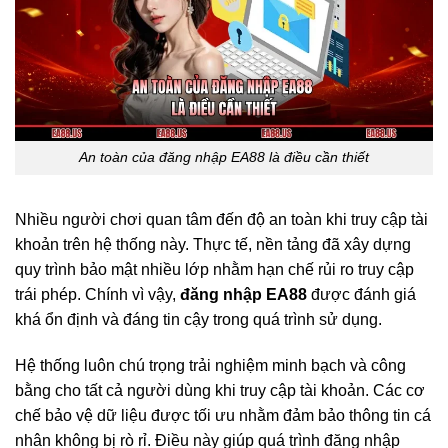
An toàn của đăng nhập EA88 là điều cần thiết
Nhiều người chơi quan tâm đến độ an toàn khi truy cập tài
khoản trên hệ thống này. Thực tế, nền tảng đã xây dựng
quy trình bảo mật nhiều lớp nhằm hạn chế rủi ro truy cập
trái phép. Chính vì vậy,
đăng nhập EA88
được đánh giá
khá ổn định và đáng tin cậy trong quá trình sử dụng.
Hệ thống luôn chú trọng trải nghiệm minh bạch và công
bằng cho tất cả người dùng khi truy cập tài khoản. Các cơ
chế bảo vệ dữ liệu được tối ưu nhằm đảm bảo thông tin cá
nhân không bị rò rỉ. Điều này giúp quá trình đăng nhập