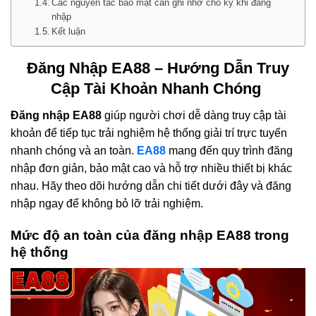
Các nguyên tắc bảo mật cần ghi nhớ cho kỹ khi đăng
nhập
Kết luận
Đăng Nhập EA88 – Hướng Dẫn Truy
Cập Tài Khoản Nhanh Chóng
Đăng nhập EA88
giúp người chơi dễ dàng truy cập tài
khoản để tiếp tục trải nghiệm hệ thống giải trí trực tuyến
nhanh chóng và an toàn.
EA88
mang đến quy trình đăng
nhập đơn giản, bảo mật cao và hỗ trợ nhiều thiết bị khác
nhau. Hãy theo dõi hướng dẫn chi tiết dưới đây và đăng
nhập ngay để không bỏ lỡ trải nghiệm.
Mức độ an toàn của đăng nhập EA88 trong
hệ thống