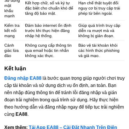
Sử dụng
Kết hợp chữ, số và ký tự
Hạn chế thật tuyệt đối
mật
đặc biệt cho chuẩn khó để
nguy cơ bị truy cập trái
khẩu
tăng độ bảo mật.
phép từ bên ngoài.
mạnh
Kiểm tra
Đảm bảo internet ổn định
Giúp quá trình truy cập
kết nối
trước khi thực hiện đăng
diễn ra mượt mà và
mạng
nhập hệ thống.
không bị gián đoạn.
Cảnh
Không cung cấp thông tin
Bảo vệ tài khoản khỏi
giác lừa
qua email hoặc tin nhắn
các hình thức phishing
đảo
không xác thực.
và giả mạo.
Kết luận
Đăng nhập EA88
là bước quan trọng giúp người chơi truy
cập tài khoản và sử dụng dịch vụ ổn định, an toàn. Bạn
nên nhập đúng thông tin để tránh lỗi đăng nhập và gián
đoạn trải nghiệm trong quá trình sử dụng. Hãy thực hiện
theo hướng dẫn và đăng nhập ngay để tiếp tục trải nghiệm
cùng
EA88
.
Xem thêm:
Tải App EA88 – Cài Đặt Nhanh Trên Điện