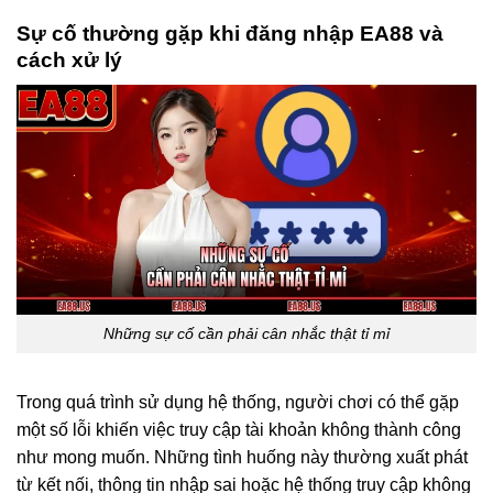
Sự cố thường gặp khi đăng nhập EA88 và
cách xử lý
Những sự cố cần phải cân nhắc thật tỉ mỉ
Trong quá trình sử dụng hệ thống, người chơi có thể gặp
một số lỗi khiến việc truy cập tài khoản không thành công
như mong muốn. Những tình huống này thường xuất phát
từ kết nối, thông tin nhập sai hoặc hệ thống truy cập không