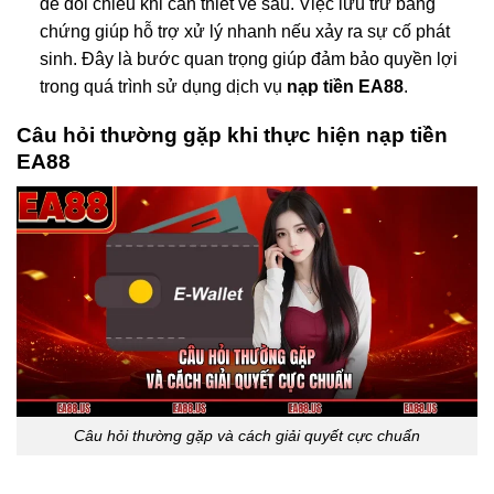
để đối chiếu khi cần thiết về sau. Việc lưu trữ bằng
chứng giúp hỗ trợ xử lý nhanh nếu xảy ra sự cố phát
sinh. Đây là bước quan trọng giúp đảm bảo quyền lợi
trong quá trình sử dụng dịch vụ
nạp tiền EA88
.
Câu hỏi thường gặp khi thực hiện nạp tiền
EA88
Câu hỏi thường gặp và cách giải quyết cực chuẩn