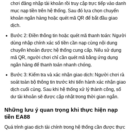
chơi đăng nhập tài khoản rồi truy cập trực tiếp vào danh
mục nạp tiền trên hệ thống. Sau đó lựa chọn chuyển
khoản ngân hàng hoặc quét mã QR để bắt đầu giao
dịch.
Bước 2: Điền thông tin hoặc quét mã thanh toán: Người
dùng nhập chính xác số tiền cần nạp cùng nội dung
chuyển khoản được hệ thống cung cấp. Nếu sử dụng
mã QR, người chơi chỉ cần quét mã bằng ứng dụng
ngân hàng để thanh toán nhanh chóng.
Bước 3: Kiểm tra và xác nhận giao dịch: Người chơi rà
soát toàn bộ thông tin trước khi tiến hành xác nhận giao
dịch cuối cùng. Sau khi hệ thống xử lý thành công, số
dư tài khoản sẽ được cập nhật trong thời gian ngắn.
Những lưu ý quan trọng khi thực hiện nạp
tiền EA88
Quá trình giao dịch tài chính trong hệ thống cần được thực