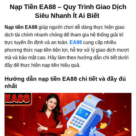
Nạp Tiền EA88 – Quy Trình Giao Dịch
Siêu Nhanh Ít Ai Biết
Nạp tiền EA88
giúp người chơi dễ dàng thực hiện giao
dịch tài chính nhanh chóng để tham gia hệ thống giải trí
trực tuyến ổn định và an toàn.
EA88
cung cấp nhiều
phương thức nạp tiền tiện lợi, hỗ trợ xử lý giao dịch mượt
mà và bảo mật cao. Hãy làm theo hướng dẫn chi tiết dưới
đây để thực hiện nạp tiền hiệu quả.
Hướng dẫn nạp tiền EA88 chi tiết và đầy đủ
nhất