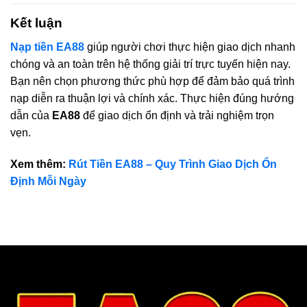
Kết luận
Nạp tiền EA88
giúp người chơi thực hiện giao dịch nhanh
chóng và an toàn trên hệ thống giải trí trực tuyến hiện nay.
Bạn nên chọn phương thức phù hợp để đảm bảo quá trình
nạp diễn ra thuận lợi và chính xác. Thực hiện đúng hướng
dẫn của
EA88
để giao dịch ổn định và trải nghiệm trọn
vẹn.
Xem thêm:
Rút Tiền EA88 – Quy Trình Giao Dịch Ổn
Định Mỗi Ngày