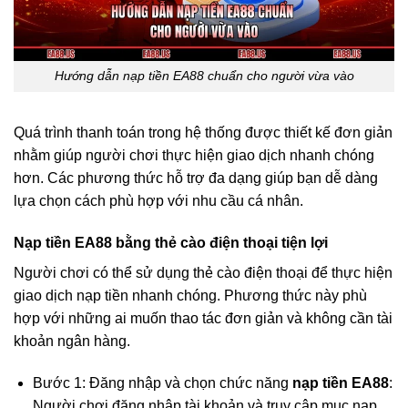
Hướng dẫn nạp tiền EA88 chuẩn cho người vừa vào
Quá trình thanh toán trong hệ thống được thiết kế đơn giản
nhằm giúp người chơi thực hiện giao dịch nhanh chóng
hơn. Các phương thức hỗ trợ đa dạng giúp bạn dễ dàng
lựa chọn cách phù hợp với nhu cầu cá nhân.
Nạp tiền EA88 bằng thẻ cào điện thoại tiện lợi
Người chơi có thể sử dụng thẻ cào điện thoại để thực hiện
giao dịch nạp tiền nhanh chóng. Phương thức này phù
hợp với những ai muốn thao tác đơn giản và không cần tài
khoản ngân hàng.
Bước 1: Đăng nhập và chọn chức năng
nạp tiền EA88
:
Người chơi đăng nhập tài khoản và truy cập mục nạp