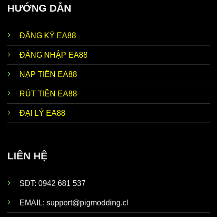
HƯỚNG DẪN
ĐĂNG KÝ EA88
ĐĂNG NHẬP EA88
NẠP TIỀN EA88
RÚT TIỀN EA88
ĐẠI LÝ EA88
LIÊN HỆ
SĐT: 0942 681 537
EMAIL:
support@pigmodding.cl