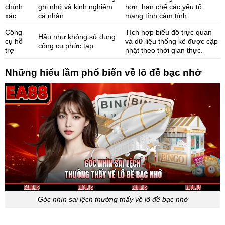
chính
ghi nhớ và kinh nghiệm
hơn, hạn chế các yếu tố
xác
cá nhân
mang tính cảm tính.
Công
Tích hợp biểu đồ trực quan
Hầu như không sử dụng
cụ hỗ
và dữ liệu thống kê được cập
công cụ phức tạp
trợ
nhật theo thời gian thực.
Những hiểu lầm phổ biến về lô đề bạc nhớ
Góc nhìn sai lệch thường thấy về lô đề bạc nhớ