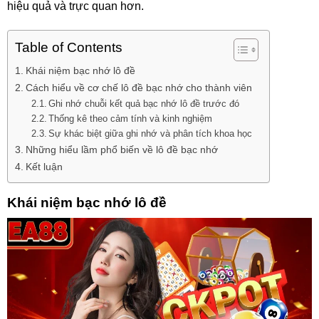
hiệu quả và trực quan hơn.
Table of Contents
Khái niệm bạc nhớ lô đề
Cách hiểu về cơ chế lô đề bạc nhớ cho thành viên
Ghi nhớ chuỗi kết quả bạc nhớ lô đề trước đó
Thống kê theo cảm tính và kinh nghiệm
Sự khác biệt giữa ghi nhớ và phân tích khoa học
Những hiểu lầm phổ biến về lô đề bạc nhớ
Kết luận
Khái niệm bạc nhớ lô đề