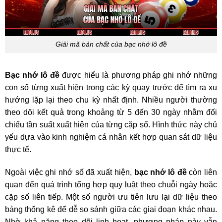
Giải mã bản chất của bạc nhớ lô đề
Bạc nhớ lô đề
được hiểu là phương pháp ghi nhớ những
con số từng xuất hiện trong các kỳ quay trước để tìm ra xu
hướng lặp lại theo chu kỳ nhất định. Nhiều người thường
theo dõi kết quả trong khoảng từ 5 đến 30 ngày nhằm đối
chiếu tần suất xuất hiện của từng cặp số. Hình thức này chủ
yếu dựa vào kinh nghiệm cá nhân kết hợp quan sát dữ liệu
thực tế.
Ngoài việc ghi nhớ số đã xuất hiện,
bạc nhớ lô đề
còn liên
quan đến quá trình tổng hợp quy luật theo chuỗi ngày hoặc
cặp số liên tiếp. Một số người ưu tiên lưu lại dữ liệu theo
bảng thống kê để dễ so sánh giữa các giai đoạn khác nhau.
Nhờ khả năng theo dõi linh hoạt, phương pháp này vẫn