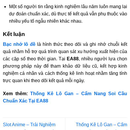
Một số người tin rằng kinh nghiệm lâu năm luôn mang lại
dự đoán chuẩn xác, dù thực tế kết quả vẫn phụ thuộc vào
nhiều yếu tố ngẫu nhiên khác nhau.
Kết luận
Bạc nhớ lô đề
là hình thức theo dõi và ghi nhớ chuỗi kết
quả nhằm hỗ trợ quá trình quan sát xu hướng xuất hiện của
các cặp số theo thời gian. Tại
EA88
, nhiều người lựa chọn
phương pháp này để tham khảo dữ liệu cũ, kết hợp kinh
nghiệm cá nhân và cách thống kê linh hoạt nhằm tăng tính
trực quan khi theo dõi kết quả mỗi ngày.
Xem thêm:
Thống Kê Lô Gan – Cẩm Nang Soi Cầu
Chuẩn Xác Tại EA88
Slot Anime – Trải Nghiệm
Thống Kê Lô Gan – Cẩm