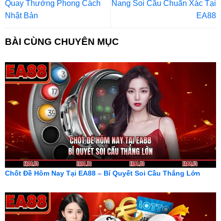
Quay Thưởng Phong Cách
Nang Soi Cầu Chuẩn Xác Tại
Nhật Bản
EA88
BÀI CÙNG CHUYÊN MỤC
Chốt Đề Hôm Nay Tại EA88 – Bí Quyết Soi Cầu Thắng Lớn