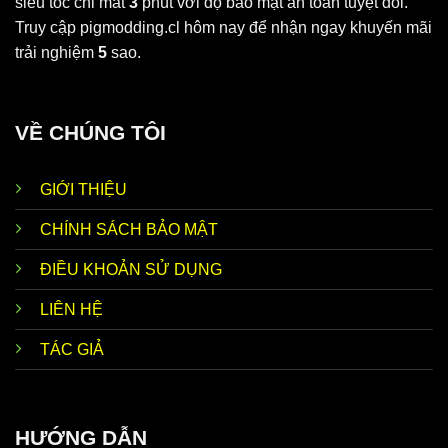
siêu tốc chỉ mất
3
phút với độ bảo mật an toàn tuyệt đối.
Truy cập pigmodding.cl hôm nay để nhận ngay khuyến mãi
trải nghiệm
5
sao.
VỀ CHÚNG TÔI
GIỚI THIỆU
CHÍNH SÁCH BẢO MẬT
ĐIỀU KHOẢN SỬ DỤNG
LIÊN HỆ
TÁC GIẢ
HƯỚNG DẪN