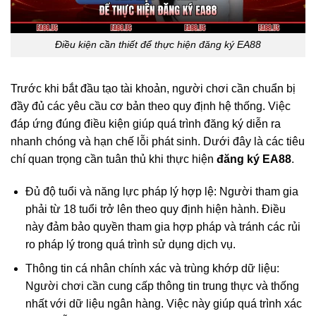
Điều kiện cần thiết để thực hiện đăng ký EA88
Trước khi bắt đầu tạo tài khoản, người chơi cần chuẩn bị
đầy đủ các yêu cầu cơ bản theo quy định hệ thống. Việc
đáp ứng đúng điều kiện giúp quá trình đăng ký diễn ra
nhanh chóng và hạn chế lỗi phát sinh. Dưới đây là các tiêu
chí quan trọng cần tuân thủ khi thực hiện
đăng ký EA88
.
Đủ độ tuổi và năng lực pháp lý hợp lệ: Người tham gia
phải từ 18 tuổi trở lên theo quy định hiện hành. Điều
này đảm bảo quyền tham gia hợp pháp và tránh các rủi
ro pháp lý trong quá trình sử dụng dịch vụ.
Thông tin cá nhân chính xác và trùng khớp dữ liệu:
Người chơi cần cung cấp thông tin trung thực và thống
nhất với dữ liệu ngân hàng. Việc này giúp quá trình xác