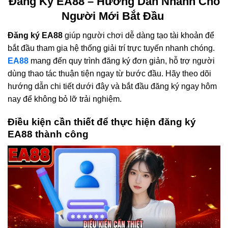
Đăng Ký EA88 – Hướng Dẫn Nhanh Cho
Người Mới Bắt Đầu
Đăng ký EA88
giúp người chơi dễ dàng tạo tài khoản để
bắt đầu tham gia hệ thống giải trí trực tuyến nhanh chóng.
EA88
mang đến quy trình đăng ký đơn giản, hỗ trợ người
dùng thao tác thuận tiện ngay từ bước đầu. Hãy theo dõi
hướng dẫn chi tiết dưới đây và bắt đầu đăng ký ngay hôm
nay để không bỏ lỡ trải nghiệm.
Điều kiện cần thiết để thực hiện đăng ký
EA88 thành công