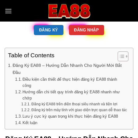
ĐĂNG KÝ
ĐĂNG NHẬP
Table of Contents
Đăng Ký EA88 – Hướng Dẫn Nhanh Cho Người Mới Bắt
Đầu
Điều kiện cần thiết để thực hiện đăng ký EA88 thành
công
Hướng dẫn chi tiết quy trình đăng ký EA88 nhanh như
chớp
Đăng ký EA88 trên điện thoại siêu nhanh và tiện lợi
Đăng ký trên máy tính với giao diện trực quan dễ thao tác
Lưu ý cực kỳ quan trọng khi thực hiện đăng ký EA88
Kết luận