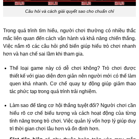
Câu hỏi và cách giải quyết sao cho chuẩn chỉ
Trong quá trình tìm hiểu, người chơi thường có nhiều thắc
mắc liên quan đến cách vận hành và khả năng chiến thắng.
Việc nắm rõ các câu hỏi phổ biến giúp hiểu trò chơi nhanh
hơn và hạn chế sai lầm khi tham gia.
Thể loại game này có dễ chơi không? Trò chơi được
thiết kế với giao diện đơn giản nên người mới có thể làm
quen khá nhanh. Cơ chế quay tự động giúp giảm thao
tác phức tạp trong quá trình trải nghiệm.
Làm sao để tăng cơ hội thắng tuyệt đối? Người chơi cần
hiểu rõ cơ chế biểu tượng và cách hoạt động của từng
tính năng trong trò chơi. Việc quản lý vốn hợp lý giúp duy
trì thời gian chơi lâu hơn và ổn định hơn.