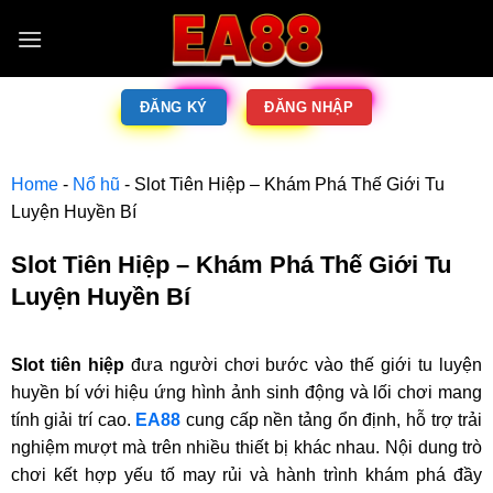
ĐĂNG KÝ
ĐĂNG NHẬP
Home
-
Nổ hũ
-
Slot Tiên Hiệp – Khám Phá Thế Giới Tu
Luyện Huyền Bí
Slot Tiên Hiệp – Khám Phá Thế Giới Tu
Luyện Huyền Bí
Slot tiên hiệp
đưa người chơi bước vào thế giới tu luyện
huyền bí với hiệu ứng hình ảnh sinh động và lối chơi mang
tính giải trí cao.
EA88
cung cấp nền tảng ổn định, hỗ trợ trải
nghiệm mượt mà trên nhiều thiết bị khác nhau. Nội dung trò
chơi kết hợp yếu tố may rủi và hành trình khám phá đầy