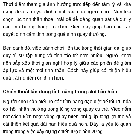
Thời điểm tham gia ảnh hưởng trực tiếp đến tâm lý và khả
năng đưa ra quyết định chính xác của người chơi. Nên lựa
chọn lúc tinh thần thoải mái để dễ dàng quan sát và xử lý
các tình huống trong trò chơi. Điều này giúp hạn chế các
quyết định cảm tính trong quá trình quay thưởng.
Bên cạnh đó, việc tránh chơi liên tục trong thời gian dài giúp
duy trì sự tập trung và tỉnh táo tốt hơn nhiều. Người chơi
nên sắp xếp thời gian nghỉ hợp lý giữa các phiên để giảm
áp lực và mệt mỏi tinh thần. Cách này giúp cải thiện hiệu
quả trải nghiệm ổn định hơn.
Chiến thuật tận dụng tính năng trong slot tiên hiệp
Người chơi cần hiểu rõ các tính năng đặc biệt để tối ưu hóa
cơ hội nhận thưởng trong từng vòng quay cụ thể. Việc nắm
bắt cách kích hoạt vòng quay miễn phí giúp tăng lợi thế và
cải thiện kết quả dài hạn hiệu quả hơn. Đây là yếu tố quan
trọng trong việc xây dựng chiến lược bền vững.