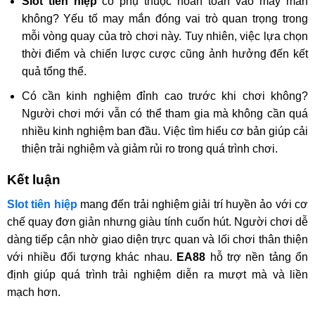
Slot tiên hiệp
có phụ thuộc hoàn toàn vào may mắn
không? Yếu tố may mắn đóng vai trò quan trọng trong
mỗi vòng quay của trò chơi này. Tuy nhiên, việc lựa chọn
thời điểm và chiến lược cược cũng ảnh hưởng đến kết
quả tổng thể.
Có cần kinh nghiệm đỉnh cao trước khi chơi không?
Người chơi mới vẫn có thể tham gia mà không cần quá
nhiều kinh nghiệm ban đầu. Việc tìm hiểu cơ bản giúp cải
thiện trải nghiệm và giảm rủi ro trong quá trình chơi.
Kết luận
Slot tiên hiệp
mang đến trải nghiệm giải trí huyền ảo với cơ
chế quay đơn giản nhưng giàu tính cuốn hút. Người chơi dễ
dàng tiếp cận nhờ giao diện trực quan và lối chơi thân thiện
với nhiều đối tượng khác nhau.
EA88
hỗ trợ nền tảng ổn
định giúp quá trình trải nghiệm diễn ra mượt mà và liền
mạch hơn.