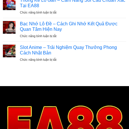
Thống Kê Lô Gan – Cẩm Nang Soi Cầu Chuẩn Xác
Miền
Bí
Tại EA88
Bắc
Quyết
Chức năng bình luận bị tắt
ở
–
Soi
Thống
Dự
Cầu
Kê
Bạc Nhớ Lô Đề – Cách Ghi Nhớ Kết Quả Được
Đoán
Thắng
Lô
Kết
Quan Tâm Hiện Nay
Lớn
Gan
Quả
Chức năng bình luận bị tắt
ở
–
Vip
Bạc
Cẩm
Hôm
Nhớ
Slot Anime – Trải Nghiệm Quay Thưởng Phong
Nang
Nay
Lô
Soi
Cách Nhật Bản
Tại
Đề
Cầu
EA88
Chức năng bình luận bị tắt
ở
–
Chuẩn
Slot
Cách
Xác
Anime
Ghi
Tại
–
Nhớ
EA88
Trải
Kết
Nghiệm
Quả
Quay
Được
Thưởng
Quan
Phong
Tâm
Cách
Hiện
Nhật
Nay
Bản