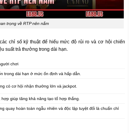
uan trọng về RTP nên nắm
các chỉ số kỹ thuật để hiểu mức độ rủi ro và cơ hội chiến
u suất trả thưởng trong dài hạn.
người chơi
ốn trong dài hạn ở mức ổn định và hấp dẫn.
ng có cơ hội nhận thưởng lớn và jackpot.
 hợp giúp tăng khả năng tạo tổ hợp thắng.
g quay hoàn toàn ngẫu nhiên và độc lập tuyệt đối là chuẩn chỉ