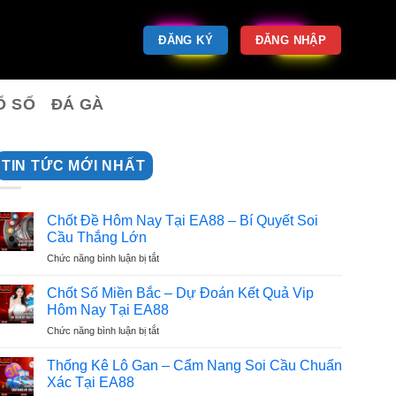
ĐĂNG KÝ
ĐĂNG NHẬP
Ổ SỐ
ĐÁ GÀ
TIN TỨC MỚI NHẤT
Chốt Đề Hôm Nay Tại EA88 – Bí Quyết Soi
Cầu Thắng Lớn
Chức năng bình luận bị tắt
ở
Chốt
Đề
Chốt Số Miền Bắc – Dự Đoán Kết Quả Vip
Hôm
Hôm Nay Tại EA88
Nay
Chức năng bình luận bị tắt
ở
Tại
Chốt
EA88
Số
Thống Kê Lô Gan – Cẩm Nang Soi Cầu Chuẩn
–
Miền
Bí
Xác Tại EA88
Bắc
Quyết