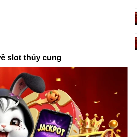
về slot thủy cung