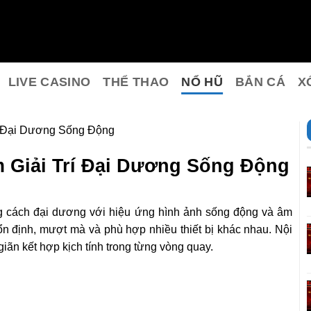
LIVE CASINO
THỂ THAO
NỔ HŨ
BẮN CÁ
X
rí Đại Dương Sống Động
m Giải Trí Đại Dương Sống Động
g cách đại dương với hiệu ứng hình ảnh sống động và âm
ổn định, mượt mà và phù hợp nhiều thiết bị khác nhau. Nội
giãn kết hợp kịch tính trong từng vòng quay.