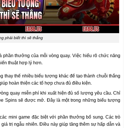
g phải biết thì sẽ thắng
và phần thưởng của mỗi vòng quay. Việc hiểu rõ chức năng
iến thuật hợp lý hơn.
 thay thế nhiều biểu tượng khác để tạo thành chuỗi thắng
 giúp hoàn thiện các tổ hợp chưa đủ điều kiện.
 vòng quay miễn phí khi xuất hiện đủ số lượng yêu cầu. Chỉ
Free Spins sẽ được mở. Đây là một trong những biểu tượng
các mini game đặc biệt với phần thưởng bổ sung. Các trò
iá trị ngẫu nhiên. Điều này giúp tăng thêm sự hấp dẫn và