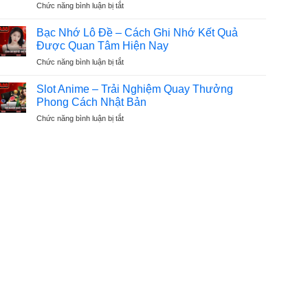
Chức năng bình luận bị tắt
ở
–
Soi
Thống
Dự
Cầu
Kê
Bạc Nhớ Lô Đề – Cách Ghi Nhớ Kết Quả
Đoán
Thắng
Lô
Kết
Được Quan Tâm Hiện Nay
Lớn
Gan
Quả
Chức năng bình luận bị tắt
ở
–
Vip
Bạc
Cẩm
Hôm
Nhớ
Slot Anime – Trải Nghiệm Quay Thưởng
Nang
Nay
Lô
Soi
Phong Cách Nhật Bản
Tại
Đề
Cầu
EA88
Chức năng bình luận bị tắt
ở
–
Chuẩn
Slot
Cách
Xác
Anime
Ghi
Tại
–
Nhớ
EA88
Trải
Kết
Nghiệm
Quả
Quay
Được
Thưởng
Quan
Phong
Tâm
Cách
Hiện
Nhật
Nay
Bản