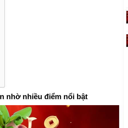
ên nhờ nhiều điểm nổi bật