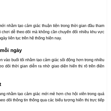
 mới nhằm tạo cảm giác thuận tiện trong thời gian đầu tham
ười chơi dễ theo dõi mà không cần chuyển đổi nhiều khu vực
ày liên tục trên hệ thống hiện nay.
 mỗi ngày
n vào buổi tối nhằm tạo cảm giác sôi động hơn trong nhiều
o dõi thời gian diễn ra nhờ giao diện hiển thị rõ trên điện
t
ng nhằm tạo cảm giác mới mẻ hơn cho hội viên trong quá
theo dõi thông tin thông qua các biểu tượng hiển thị trực tiếp