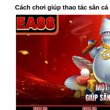
Cách chơi giúp thao tác săn cá