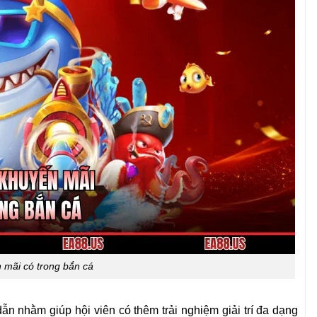
n mãi có trong bắn cá
n nhằm giúp hội viên có thêm trải nghiệm giải trí đa dạng