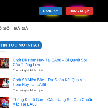
ĐĂNG KÝ
ĐĂNG NHẬP
Ổ SỐ
ĐÁ GÀ
TIN TỨC MỚI NHẤT
Chốt Đề Hôm Nay Tại EA88 – Bí Quyết Soi
Cầu Thắng Lớn
Chức năng bình luận bị tắt
ở
Chốt
Đề
Chốt Số Miền Bắc – Dự Đoán Kết Quả Vip
Hôm
Hôm Nay Tại EA88
Nay
Chức năng bình luận bị tắt
ở
Tại
Chốt
EA88
Số
Thống Kê Lô Gan – Cẩm Nang Soi Cầu Chuẩn
–
Miền
Bí
Xác Tại EA88
Bắc
Quyết