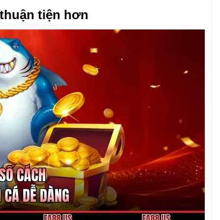
 thuận tiện hơn