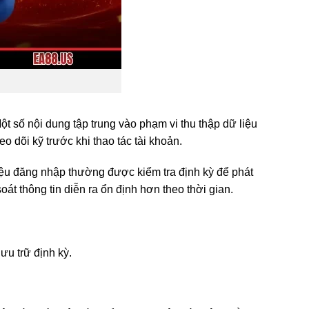
ột số nội dung tập trung vào phạm vi thu thập dữ liệu
o dõi kỹ trước khi thao tác tài khoản.
iệu đăng nhập thường được kiểm tra định kỳ để phát
át thông tin diễn ra ổn định hơn theo thời gian.
ưu trữ định kỳ.