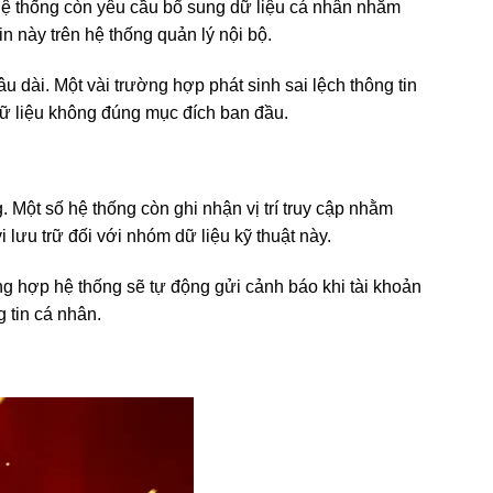
 hệ thống còn yêu cầu bổ sung dữ liệu cá nhân nhằm
in này trên hệ thống quản lý nội bộ.
u dài. Một vài trường hợp phát sinh sai lệch thông tin
dữ liệu không đúng mục đích ban đầu.
. Một số hệ thống còn ghi nhận vị trí truy cập nhằm
lưu trữ đối với nhóm dữ liệu kỹ thuật này.
ng hợp hệ thống sẽ tự động gửi cảnh báo khi tài khoản
g tin cá nhân.