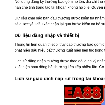
Nội dung đăng ký thường bao gồm họ tên, địa chỉ thư 
hạn chế tình trạng tạo tài khoản không hợp lệ.
Quyền 
Dữ liệu khai báo ban đầu thường được kiểm tra nhằm đối
sẽ được yêu cầu xác nhận lại qua bước kiểm tra bổ su
Dữ liệu đăng nhập và thiết bị
Thông tin liên quan thiết bị truy cập thường bao gồm đ
phát hiện dấu hiệu bất thường xuất hiện liên tục trong
Lịch sử đăng nhập thường được theo dõi định kỳ nhằm p
xuất hiện hoạt động bất thường liên tiếp nhiều lần. Cơ 
Lịch sử giao dịch nạp rút trong tài khoả