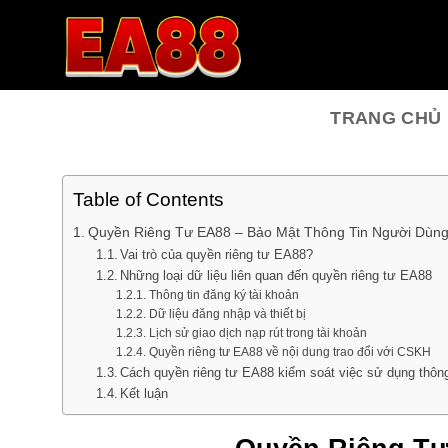
TRANG CHỦ
Table of Contents
Quyền Riêng Tư EA88 – Bảo Mật Thông Tin Người Dùng
Vai trò của quyền riêng tư EA88?
Những loại dữ liệu liên quan đến quyền riêng tư EA88
Thông tin đăng ký tài khoản
Dữ liệu đăng nhập và thiết bị
Lịch sử giao dịch nạp rút trong tài khoản
Quyền riêng tư EA88 về nội dung trao đổi với CSKH
Cách quyền riêng tư EA88 kiểm soát việc sử dụng thông
Kết luận