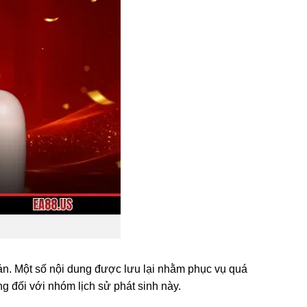
hoản. Một số nội dung được lưu lại nhằm phục vụ quá
đối với nhóm lịch sử phát sinh này.