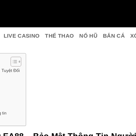
LIVE CASINO
THỂ THAO
NỔ HŨ
BẮN CÁ
X
 Tuyệt Đối
 tin