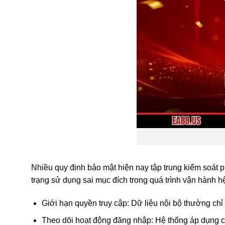
Nhiều quy định bảo mật hiện nay tập trung kiểm soát 
trạng sử dụng sai mục đích trong quá trình vận hành h
Giới hạn quyền truy cập: Dữ liệu nội bộ thường chỉ 
Theo dõi hoạt động đăng nhập: Hệ thống áp dụng cơ 